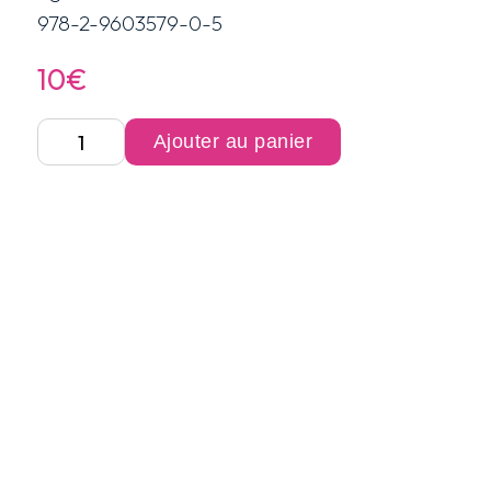
978-2-9603579-0-5
10€
quantité
Ajouter au panier
de
La
communication
au
coeur
du
management