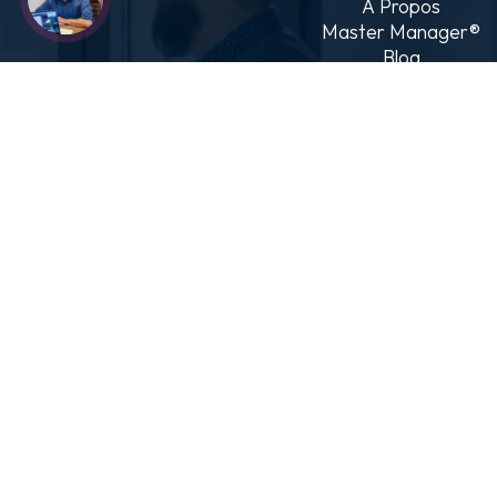
À Propos
Master Manager®
Blog
Contact
SERVICES
Master Manager®
Coaching
Team Building
NEWSLETTER
S'inscrire à la
newsletter
CONTA
+32 (0) 477 49 
info@21academ