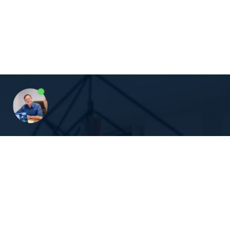
Question 1 / 15
Le nombre de clients insatisfaits et qui
vous témoignent cette insatisfaction est
de plus en plus important.
21Academy s’adresse
aux patrons de PME, dirigeants,
managers et responsables
d’équipe qui souhaitent
mieux
Pas d'accord
D'accord
encadrer leurs équipes
en