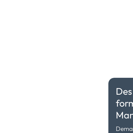
Des 
for
Man
Deman