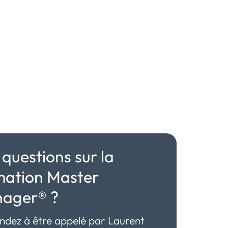
personnalité sur nos
échanges
mars 27, 2025
Le management humain, au
coeur de votre vision
d’entreprise
mars 13, 2025
questions sur la
mation Master
ager® ?
dez à être appelé par Laurent