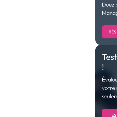
Duez p
Manag
RÉS
Tes
!
Évalue
bjectifs.
votre
ressources et ses
seulem
TES